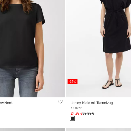
-37%
rew Neck
Jersey-Kleid mit Tunnelzug
s.Oliver
24,99 €
39,99 €