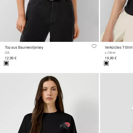
Top aus Baumwolljersey
Verkürztes T-Shirt
QS
s.Oliver
12,99 €
19,99 €