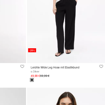
-28%
Leichte Wide Leg Hose mit Elastikbund
s.Oliver
49,99 €
69,99 €