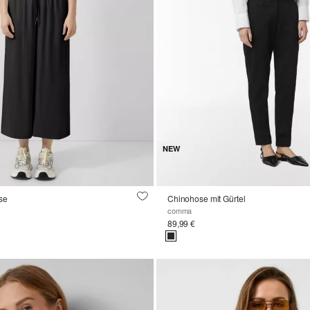
NEW
se
Chinohose mit Gürtel
comma
89,99 €