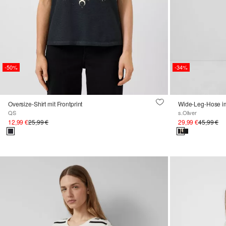
-50%
-34%
Oversize-Shirt mit Frontprint
Wide-Leg-Hose im
QS
s.Oliver
12,99 €
25,99 €
29,99 €
45,99 €