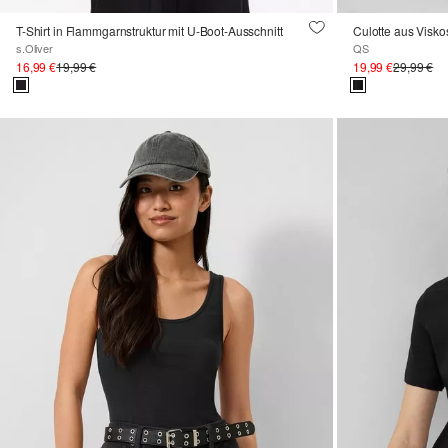
T-Shirt in Flammgarnstruktur mit U-Boot-Ausschnitt
Culotte aus Visko
s.Oliver
QS
16,99 €
19,99 €
19,99 €
29,99 €