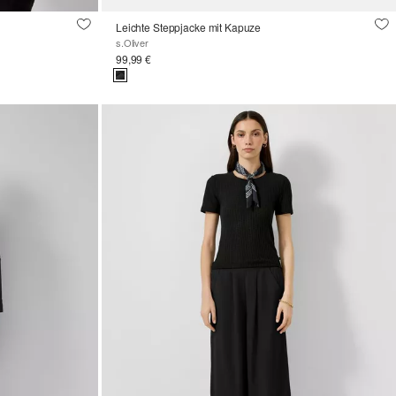
Leichte Steppjacke mit Kapuze
s.Oliver
99,99 €