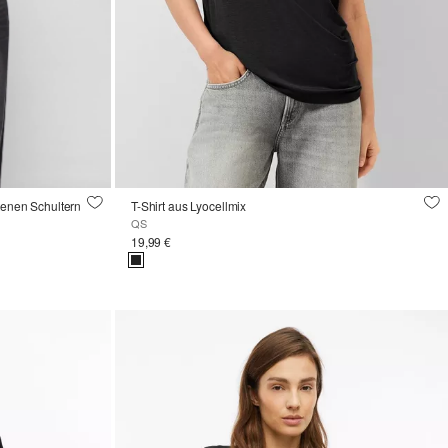
tenen Schultern
T-Shirt aus Lyocellmix
QS
19,99 €