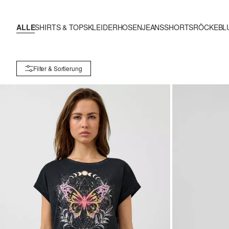
ALLE
SHIRTS & TOPS
KLEIDER
HOSEN
JEANS
SHORTS
RÖCKE
BL
Filter & Sortierung