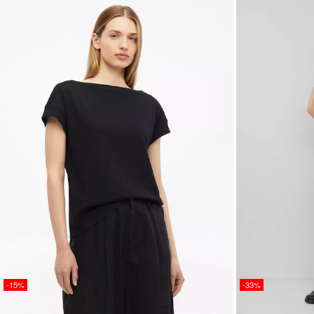
-15%
-33%