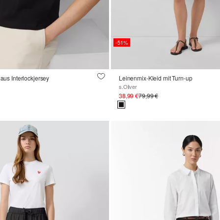
-51%
 aus Interlockjersey
Leinenmix-Kleid mit Turn-up
s.Oliver
38,99 €
79,99 €