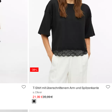
-38%
T-Shirt mit überschnittenem Arm und Spitzenkante
s.Oliver
21,99 €
35,99 €