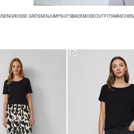
USEN
GROSSE GRÖSSEN
JUMPSUITS
BADEMODE
OUTFITS
WÄSCHE
N
Pausiert • Stumm