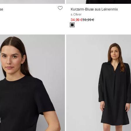
se
Kurzarm-Bluse aus Leinenmix
s.Oliver
34,99 €
59,99 €