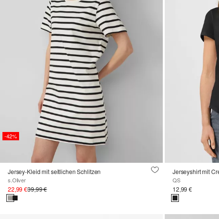
-42%
Jersey-Kleid mit seitlichen Schlitzen
Jerseyshirt mit C
s.Oliver
QS
22,99 €
39,99 €
12,99 €