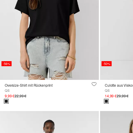
-56%
-50%
Oversize-Shirt mit Rückenprint
Culotte aus Visko
QS
QS
9,99 €
22,99 €
14,99 €
29,99 €