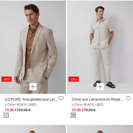
-50%
-25%
s.O PURE: Anzugsakko aus Leinenmix
Chino aus Leinenmix im Relaxed Fit
s.Oliver BLACK LABEL
s.Oliver BLACK LABEL
79,99 €
159,99 €
59,99 €
79,99 €