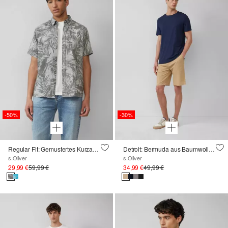
-50%
-30%
Regular Fit: Gemustertes Kurzarmhemd aus Leinen
Detroit: Bermuda aus Baumwoll- und Leinenmix im Relaxed Fit
s.Oliver
s.Oliver
29,99 €
59,99 €
34,99 €
49,99 €