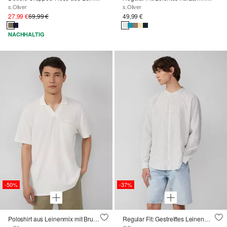
s.Oliver
s.Oliver
27,99 €
69,99 €
49,99 €
NACHHALTIG
-50%
-37%
Poloshirt aus Leinenmix mit Brusttasche
Regular Fit: Gestreiftes Leinenmix-Hemd mit Krempelärmeln