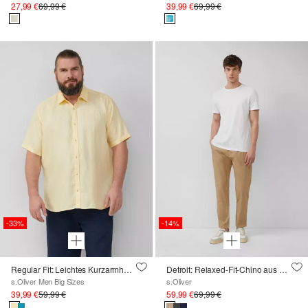
27,99 €
69,99 €
39,99 €
69,99 €
-33%
-14%
Regular Fit: Leichtes Kurzarmhemd aus 100% Leinen
Detroit: Relaxed-Fit-Chino aus Leinenmix mit Elastikbund
s.Oliver Men Big Sizes
s.Oliver
39,99 €
59,99 €
59,99 €
69,99 €