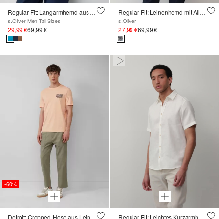
Regular Fit: Langarmhemd aus Leinen
Regular Fit: Leinenhemd mit All-over-Print
s.Oliver Men Tall Sizes
s.Oliver
29,99 €
69,99 €
27,99 €
69,99 €
Pausiert • Stumm
-60%
Detroit: Cropped-Hose aus Leinenmix im Relaxed Fit
Regular Fit: Leichtes Kurzarmhemd aus 100% Leinen