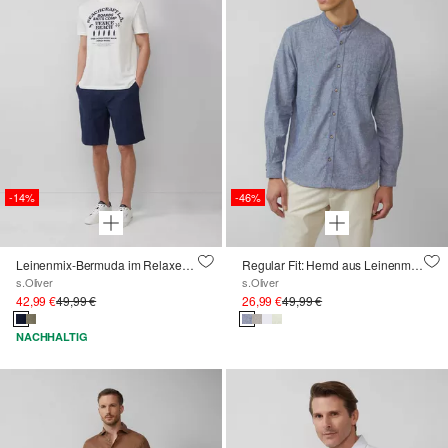
-14%
-46%
Leinenmix-Bermuda im Relaxed Fit
Regular Fit: Hemd aus Leinenmix mit Stehkragen
s.Oliver
s.Oliver
42,99 €
49,99 €
26,99 €
49,99 €
NACHHALTIG