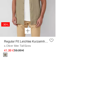
-30%
Regular Fit: Leichtes Kurzarmhemd aus 100% Leinen
s.Oliver Men Tall Sizes
41,99 €
59,99 €