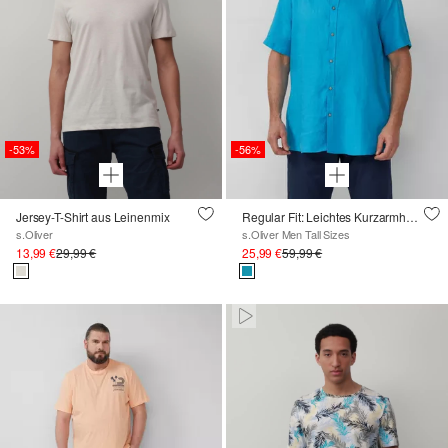
-53%
-56%
Jersey-T-Shirt aus Leinenmix
Regular Fit: Leichtes Kurzarmhemd aus 100% Leinen
s.Oliver
s.Oliver Men Tall Sizes
13,99 €
29,99 €
25,99 €
59,99 €
Pausiert • Stumm