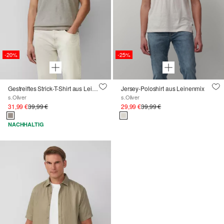
-20%
-25%
Gestreiftes Strick-T-Shirt aus Leinenmix
Jersey-Poloshirt aus Leinenmix
s.Oliver
s.Oliver
31,99 €
39,99 €
29,99 €
39,99 €
NACHHALTIG