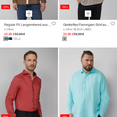
-23%
-55%
Regular Fit: Langarmhemd aus Leinen
Gestreiftes Flammgarn-Shirt aus Leinen
s.Oliver
s.Oliver BLACK LABEL
45,99 €
59,99 €
26,99 €
59,99 €
+2
-50%
-48%