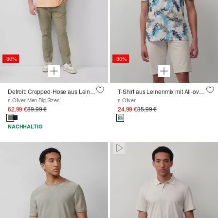
-30%
-30%
Detroit: Cropped-Hose aus Leinenmix im Relaxed Fit
T-Shirt aus Leinenmix mit All-over-Print
s.Oliver Men Big Sizes
s.Oliver
62,99 €
89,99 €
24,99 €
35,99 €
NACHHALTIG
Pausiert • Stumm