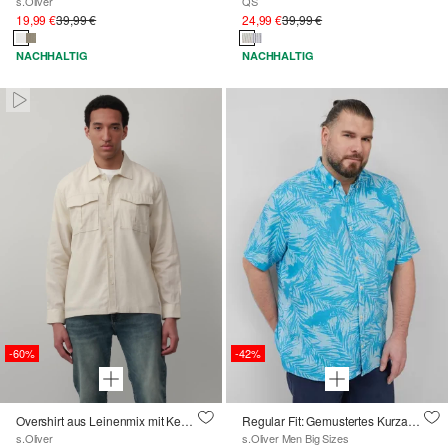
s.Oliver
QS
19,99 €
39,99 €
24,99 €
39,99 €
NACHHALTIG
NACHHALTIG
Pausiert • Stumm
-60%
-42%
Overshirt aus Leinenmix mit Kentkragen
Regular Fit: Gemustertes Kurzarmhemd aus Leinen
s.Oliver
s.Oliver Men Big Sizes