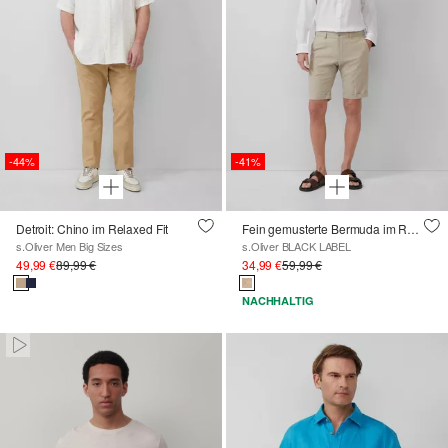
-44%
-41%
Detroit: Chino im Relaxed Fit
Fein gemusterte Bermuda im Regular Fit
s.Oliver Men Big Sizes
s.Oliver BLACK LABEL
49,99 €
89,99 €
34,99 €
59,99 €
NACHHALTIG
Pausiert • Stumm