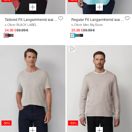
Tailored Fit: Langarmhemd aus Leinen mit elegantem Glanz
Regular Fit: Langarmhemd aus Leinen
s.Oliver BLACK LABEL
s.Oliver Men Big Sizes
34,99 €
69,99 €
35,99 €
69,99 €
Pausiert • Stumm
-50%
-53%