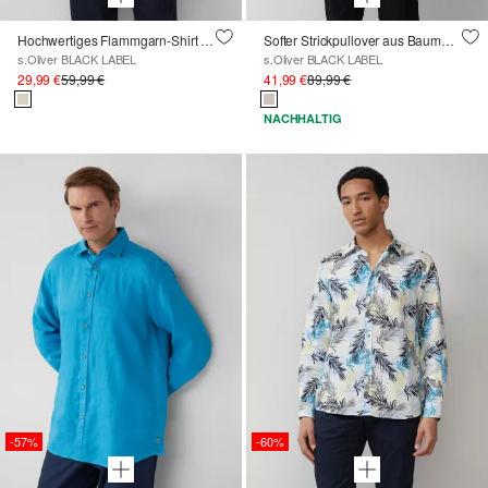
Hochwertiges Flammgarn-Shirt aus Leinen
Softer Strickpullover aus Baumwoll-Leinenmix
s.Oliver BLACK LABEL
s.Oliver BLACK LABEL
29,99 €
59,99 €
41,99 €
89,99 €
NACHHALTIG
-57%
-60%