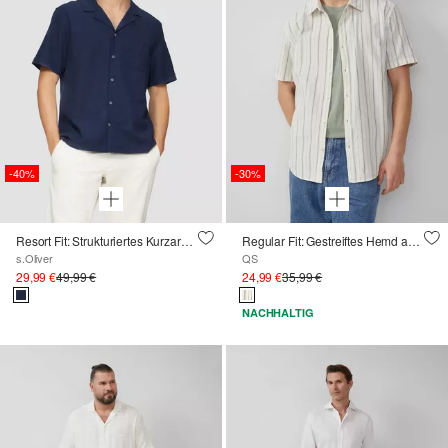
-40%
-30%
Resort Fit: Strukturiertes Kurzarmhemd aus Leinenmix
Regular Fit: Gestreiftes Hemd aus Leinenmix
s.Oliver
QS
29,99 €
49,99 €
24,99 €
35,99 €
NACHHALTIG