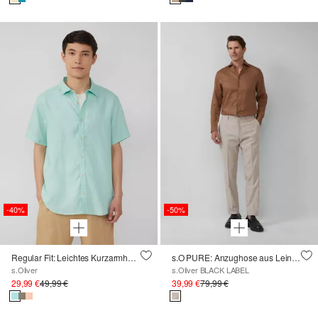
-40%
-50%
Regular Fit: Leichtes Kurzarmhemd aus 100% Leinen
s.O PURE: Anzughose aus Leinenmix
s.Oliver
s.Oliver BLACK LABEL
29,99 €
49,99 €
39,99 €
79,99 €