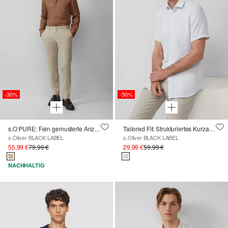
-30%
-50%
s.O PURE: Fein gemusterte Anzughose
Tailored Fit: Strukturiertes Kurzarmhemd aus Leinemix
s.Oliver BLACK LABEL
s.Oliver BLACK LABEL
55,99 €
79,99 €
29,99 €
59,99 €
NACHHALTIG