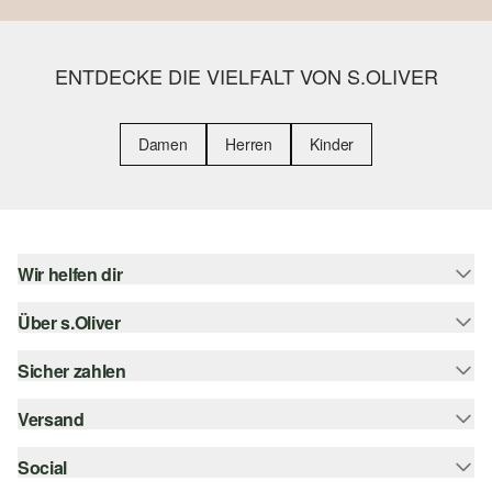
ENTDECKE DIE VIELFALT VON S.OLIVER
Damen
Herren
Kinder
Wir helfen dir
Über s.Oliver
Hilfe & FAQ
Größenberatung
Sicher zahlen
s.Oliver Magazin
Rückgabe
Whatsapp
Versand
Rechnung
Barrierefreiheitserklärung
s.Oliver Card
Kreditkarte
Social
Sendungsverfolgung
Top-Kategorien
Digitale Geschenkkarte