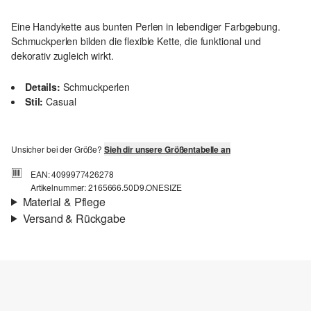
Eine Handykette aus bunten Perlen in lebendiger Farbgebung.
Schmuckperlen bilden die flexible Kette, die funktional und
dekorativ zugleich wirkt.
Details:
Schmuckperlen
Stil:
Casual
Unsicher bei der Größe?
Sieh dir unsere Größentabelle an
EAN: 4099977426278
Artikelnummer: 2165666.50D9.ONESIZE
Material & Pflege
Versand & Rückgabe
Material:
Polyester-Mix
Versand
Für Gast und Fashion Card Kunden fallen Versandkosten für eine
Standardlieferung einer Bestellung in Höhe von 3,95 € an. Fashion
Card Kunden profitieren von kostenfreier Standardlieferung ab
einem Mindestbestellwert in Höhe von 149,00 € (bei einem