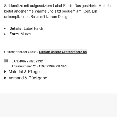
Strickmütze mit aufgesetztem Label-Patch. Das gestrickte Material
bietet angenehme Wärme und sitzt bequem am Kopf. Ein
unkompliziertes Basic mit klarem Design.
Details:
Label-Patch
Form:
Mütze
Unsicher bei der Größe?
Sieh dir unsere Größentabelle an
EAN: 4099978202932
Artikelnummer: 2171397.9999.ONESIZE
Material & Pflege
Versand & Rückgabe
Stoff:
Strick
Versand
Material:
Polyacryl
Für Gast und Fashion Card Kunden fallen Versandkosten für eine
Standardlieferung einer Bestellung in Höhe von 3,95 € an. Fashion
Card Kunden profitieren von kostenfreier Standardlieferung ab
einem Mindestbestellwert in Höhe von 149,00 € (bei einem
geringeren Bestellwert betragen die Versandkosten für eine