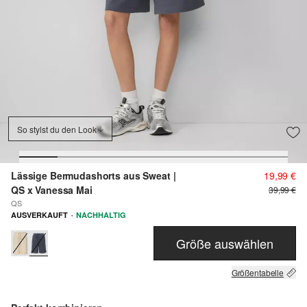
So stylst du den Look
Lässige Bermudashorts aus Sweat |
19,99 €
QS x Vanessa Mai
39,99 €
QS
·
AUSVERKAUFT
NACHHALTIG
Größe auswählen
Größentabelle