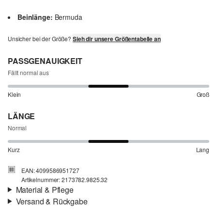
Beinlänge:
Bermuda
Unsicher bei der Größe?
Sieh dir unsere Größentabelle an
PASSGENAUIGKEIT
Fällt normal aus
Klein
Groß
LÄNGE
Normal
Kurz
Lang
EAN: 4099586951727
Artikelnummer: 2173782.9825.32
Material & Pflege
Versand & Rückgabe
Stoff:
Sweat
Versand