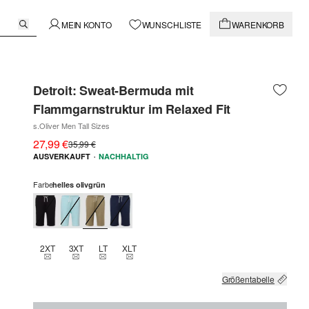
MEIN KONTO
WUNSCHLISTE
WARENKORB
Detroit: Sweat-Bermuda mit
Flammgarnstruktur im Relaxed Fit
s.Oliver Men Tall Sizes
27,99 €
35,99 €
·
AUSVERKAUFT
NACHHALTIG
Farbe
helles olivgrün
2XT
3XT
LT
XLT
THIS SIZE IS CURRENTLY OUT OF STOCK
THIS SIZE IS CURRENTLY OUT OF STOCK
THIS SIZE IS CURRENTLY OUT OF STOCK
THIS SIZE IS CURRENTLY OUT OF STOCK
Größentabelle