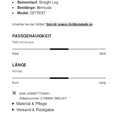
Beinverlauf:
Straight Leg
Beinlänge:
Bermuda
Model:
DETROIT
Unsicher bei der Größe?
Sieh dir unsere Größentabelle an
PASSGENAUIGKEIT
Fällt normal aus
Klein
Groß
LÄNGE
Normal
Kurz
Lang
EAN: 4099977754951
Artikelnummer: 2169608.7880.2XT
Material & Pflege
Versand & Rückgabe