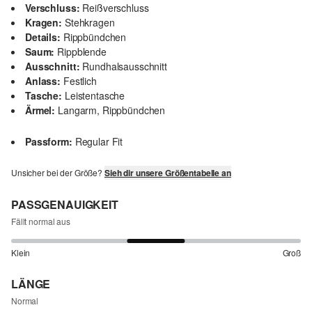
Verschluss:
Reißverschluss
Kragen:
Stehkragen
Details:
Rippbündchen
Saum:
Rippblende
Ausschnitt:
Rundhalsausschnitt
Anlass:
Festlich
Tasche:
Leistentasche
Ärmel:
Langarm, Rippbündchen
Passform:
Regular Fit
Unsicher bei der Größe?
Sieh dir unsere Größentabelle an
PASSGENAUIGKEIT
Fällt normal aus
Klein
Groß
LÄNGE
Normal