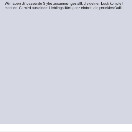
Wir haben dir passende Styles zusammengestellt, die deinen Look komplett
machen. So wird aus einem Lieblingsstück ganz einfach ein perfektes Outfit.
-16%
Popeline-Hemd mit All-over-Print im Slim Fit
Chinohose Pete / Regular Fit / Mid Rise / Straight Leg
29,99 €
35,99 €
39,99 €