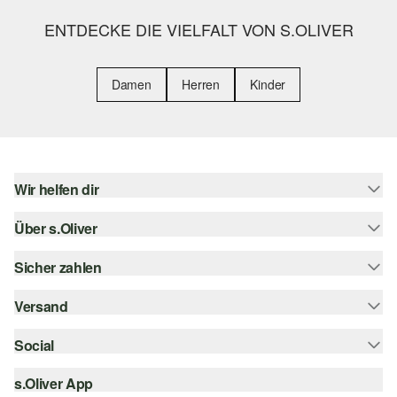
ENTDECKE DIE VIELFALT VON S.OLIVER
Damen
Herren
Kinder
Wir helfen dir
Über s.Oliver
Hilfe & FAQ
Größenberatung
Sicher zahlen
s.Oliver Magazin
Rückgabe
Whatsapp
Versand
Rechnung
Barrierefreiheitserklärung
s.Oliver Card
Kreditkarte
Social
Sendungsverfolgung
Top-Kategorien
Digitale Geschenkkarte
PayPal
DHL
s.Oliver App
Bestellung widerrufen
instagram
s.Oliver Group