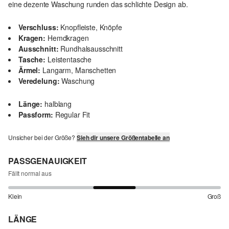
eine dezente Waschung runden das schlichte Design ab.
Verschluss:
Knopfleiste, Knöpfe
Kragen:
Hemdkragen
Ausschnitt:
Rundhalsausschnitt
Tasche:
Leistentasche
Ärmel:
Langarm, Manschetten
Veredelung:
Waschung
Länge:
halblang
Passform:
Regular Fit
Unsicher bei der Größe?
Sieh dir unsere Größentabelle an
PASSGENAUIGKEIT
Fällt normal aus
Klein
Groß
LÄNGE