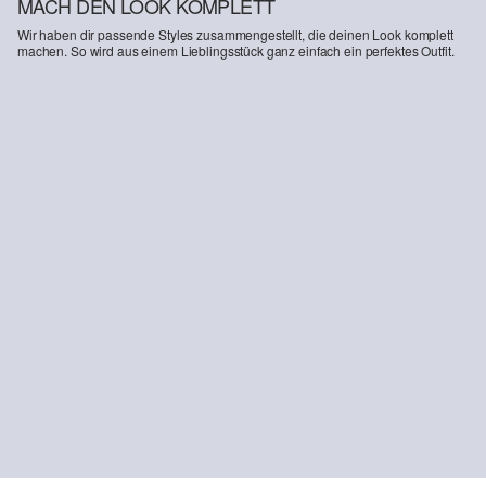
MACH DEN LOOK KOMPLETT
Wir haben dir passende Styles zusammengestellt, die deinen Look komplett
machen. So wird aus einem Lieblingsstück ganz einfach ein perfektes Outfit.
T-Shirt aus Baumwolle mit kleinem Schriftprint
9,99 €