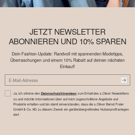
JETZT NEWSLETTER
ABONNIEREN UND 10% SPAREN
Dein Fashion-Update: Randvoll mit spannenden Modetipps,
Überraschungen und einem 10% Rabatt auf deinen nächsten
Einkauf!
Ja, ich stimme den
zum Erhalt des s.Oliver Newsletters
Datenschutzhinweisen
zu und möchte Informationen über auf mich zugeschnittene Angebote und
Produkte erhalten und bin damit einverstanden, dass die s.Oliver Bernd Freier
GmbH & Co. KG zu diesem Zweck ein geräteübergreifendes Nutzerprofil anlegen
darf.