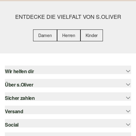
ENTDECKE DIE VIELFALT VON S.OLIVER
Damen
Herren
Kinder
Wir helfen dir
Über s.Oliver
Hilfe & FAQ
Größenberatung
Sicher zahlen
s.Oliver Magazin
Rückgabe
Whatsapp
Versand
Rechnung
Barrierefreiheitserklärung
s.Oliver Card
Kreditkarte
Social
Sendungsverfolgung
Top-Kategorien
Digitale Geschenkkarte
PayPal
DHL