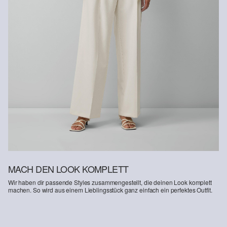
Erhalt der Ware an uns zurückschicken. Fashion Card und VIP
Kunden haben nach Erhalt der Ware 30 Tage Zeit, um ihre Artikel
an uns zurückzusenden.
Weitere Informationen sind unserer „
Hilfe & FAQ
“ Seite zu
entnehmen.
Deine Retoure kannst du
HIER
online anmelden.
MACH DEN LOOK KOMPLETT
Wir haben dir passende Styles zusammengestellt, die deinen Look komplett
machen. So wird aus einem Lieblingsstück ganz einfach ein perfektes Outfit.