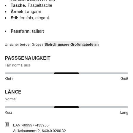
Tasche:
Paspeltasche
Ärmel:
Langarm
Stil:
feminin, elegant
Passform:
tailliert
Unsicher bei der Größe?
Sieh dir unsere Größentabelle an
PASSGENAUIGKEIT
Fällt normal aus
Klein
Groß
LÄNGE
Normal
Kurz
Lang
EAN: 4099977433955
Artikelnummer: 2164340.0200.32