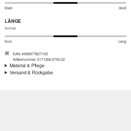
Klein
Groß
LÄNGE
Normal
Kurz
Lang
EAN: 4099977827105
Artikelnummer: 2171206.0750.32
Material & Pflege
Versand & Rückgabe
Eigenschaft:
fein
Versand
Für Gast und Fashion Card Kunden fallen Versandkosten für eine
Standardlieferung einer Bestellung in Höhe von 3,95 € an. Fashion
Card Kunden profitieren von kostenfreier Standardlieferung ab
einem Mindestbestellwert in Höhe von 149,00 € (bei einem
geringeren Bestellwert betragen die Versandkosten für eine
Chlorbleiche nicht möglich
Standardlieferung ebenfalls 3,95 €). Für VIP Kunden entfallen die
Nicht für den Trockner geeignet
Versandkosten.