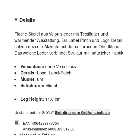
Details
Flache Stiefel aus Veloursleder mit Textilfutter und
wärmender Ausstattung. Ein Label-Patch und Logo-Detail
setzen dezente Akzente auf der unifarbenen Oberfläche.
Das weiche Leder verbindet Struktur mit natürlicher Haptik.
Verschluss:
ohne Verschluss
Details:
Logo, Label-Patch
Muster:
uni
Schuhform:
Stiefel
Leg Height:
11,0 cm
Unsicher bei der Größe?
Sieh dir unsere Größentabelle an
EAN: 4064238379754
Artikelnummer: 6008583.512.36