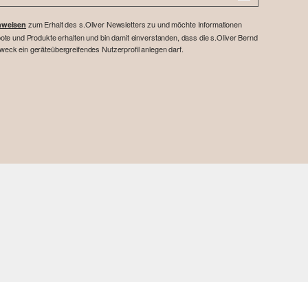
zum Erhalt des s.Oliver Newsletters zu und möchte Informationen
nweisen
te und Produkte erhalten und bin damit einverstanden, dass die s.Oliver Bernd
ck ein geräteübergreifendes Nutzerprofil anlegen darf.