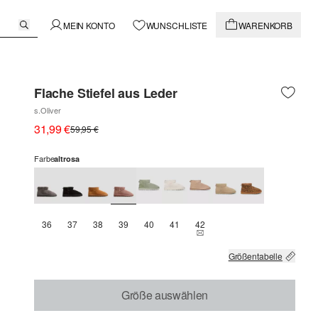
MEIN KONTO
WUNSCHLISTE
WARENKORB
Flache Stiefel aus Leder
s.Oliver
31,99 €
59,95 €
Farbe
altrosa
36
37
38
39
40
41
42
THIS SIZE IS CURRENTLY OU
Größentabelle
Größe auswählen