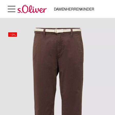
DAMEN
HERREN
KINDER
-13%