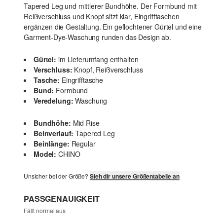
Tapered Leg und mittlerer Bundhöhe. Der Formbund mit
Reißverschluss und Knopf sitzt klar, Eingrifftaschen
ergänzen die Gestaltung. Ein geflochtener Gürtel und eine
Garment-Dye-Waschung runden das Design ab.
Gürtel:
im Lieferumfang enthalten
Verschluss:
Knopf, Reißverschluss
Tasche:
Eingrifftasche
Bund:
Formbund
Veredelung:
Waschung
Bundhöhe:
Mid Rise
Beinverlauf:
Tapered Leg
Beinlänge:
Regular
Model:
CHINO
Unsicher bei der Größe?
Sieh dir unsere Größentabelle an
PASSGENAUIGKEIT
Fällt normal aus