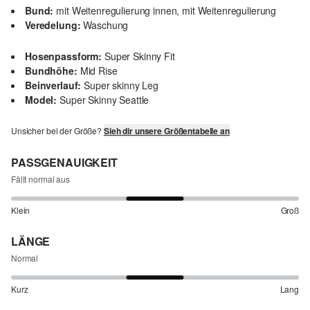
Bund:
mit Weitenregulierung innen, mit Weitenregulierung
Veredelung:
Waschung
Hosenpassform:
Super Skinny Fit
Bundhöhe:
Mid Rise
Beinverlauf:
Super skinny Leg
Model:
Super Skinny Seattle
Unsicher bei der Größe?
Sieh dir unsere Größentabelle an
PASSGENAUIGKEIT
Fällt normal aus
Klein
Groß
LÄNGE
Normal
Kurz
Lang