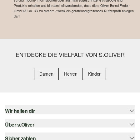
zu und möchte Informationen über auf mich zugeschnittene Angebote und
Produkte erhalten und bin damit einverstanden, dass die s.Oliver Bernd Freier
GmbH & Co. KG zu diesem Zweck ein geräteübergreifendes Nutzerprofil anlegen
darf.
ENTDECKE DIE VIELFALT VON S.OLIVER
Damen
Herren
Kinder
Wir helfen dir
Über s.Oliver
Hilfe & FAQ
Größenberatung
Sicher zahlen
s.Oliver Magazin