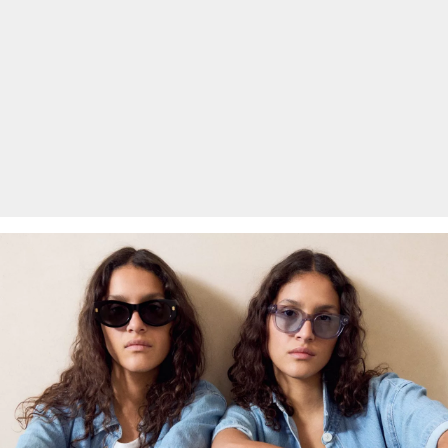
Rückgabefrist
Gastkunden können ihre Artikel innerhalb von 14 Tagen nach
Erhalt der Ware an uns zurückschicken. Fashion Card und VIP
Kunden haben nach Erhalt der Ware 30 Tage Zeit, um ihre Artikel
an uns zurückzusenden.
Weitere Informationen sind unserer „
Hilfe & FAQ
“ Seite zu
entnehmen.
Deine Retoure kannst du
HIER
online anmelden.