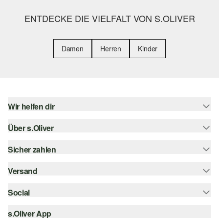
ENTDECKE DIE VIELFALT VON S.OLIVER
Damen
Herren
Kinder
Wir helfen dir
Über s.Oliver
Hilfe & FAQ
Größenberatung
Sicher zahlen
s.Oliver Magazin
Rückgabe
Whatsapp
Versand
Rechnung
Barrierefreiheitserklärung
s.Oliver Card
Kreditkarte
Social
Sendungsverfolgung
Top-Kategorien
Digitale Geschenkkarte
PayPal
DHL
s.Oliver App
Bestellung widerrufen
instagram
s.Oliver Group