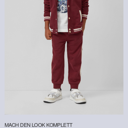
Versandkosten für die Rücklieferung werden vom
Trocknen mit reduzierter thermischer Belastung
Rückerstattungsbetrag abgezogen.
Rückgabefrist
Gastkunden können ihre Artikel innerhalb von 14 Tagen nach
Erhalt der Ware an uns zurückschicken. Fashion Card und VIP
Kunden haben nach Erhalt der Ware 30 Tage Zeit, um ihre Artikel
an uns zurückzusenden.
Weitere Informationen sind unserer „
Hilfe & FAQ
“ Seite zu
entnehmen.
Deine Retoure kannst du
HIER
online anmelden.
MACH DEN LOOK KOMPLETT