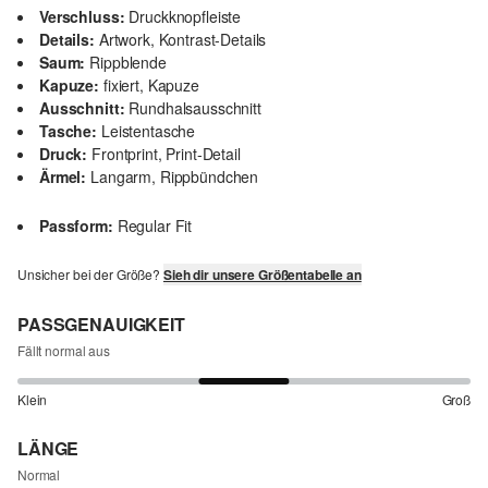
Verschluss:
Druckknopfleiste
Details:
Artwork, Kontrast-Details
Saum:
Rippblende
Kapuze:
fixiert, Kapuze
Ausschnitt:
Rundhalsausschnitt
Tasche:
Leistentasche
Druck:
Frontprint, Print-Detail
Ärmel:
Langarm, Rippbündchen
Passform:
Regular Fit
Unsicher bei der Größe?
Sieh dir unsere Größentabelle an
PASSGENAUIGKEIT
Fällt normal aus
Klein
Groß
LÄNGE
Normal