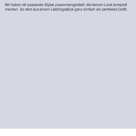
Wir haben dir passende Styles zusammengestellt, die deinen Look komplett
machen. So wird aus einem Lieblingsstück ganz einfach ein perfektes Outfit.
-34%
-28%
Sweatpants mit bedrucktem Seitenstreifen
Longsleeve mit großem Dino-Print
16,99 €
25,99 €
9,99 €
13,99 €