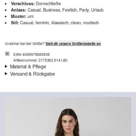
Verschluss:
Dornschließe
Anlass:
Casual, Business, Festlich, Party, Urlaub
Muster:
uni
Stil:
Casual, feminin, klassisch, clean, modisch
Unsicher bei der Größe?
Sieh dir unsere Größentabelle an
EAN: 4099979083936
Artikelnummer: 2175363.5141.80
Material & Pflege
Versand & Rückgabe
Material:
Leder
Versand
Für Gast und Fashion Card Kunden fallen Versandkosten für eine
Standardlieferung einer Bestellung in Höhe von 3,95 € an. Fashion
Card Kunden profitieren von kostenfreier Standardlieferung ab
einem Mindestbestellwert in Höhe von 149,00 € (bei einem
geringeren Bestellwert betragen die Versandkosten für eine
Chlorbleiche nicht möglich
Standardlieferung ebenfalls 3,95 €). Für VIP Kunden entfallen die
Nicht für den Trockner geeignet
Versandkosten.