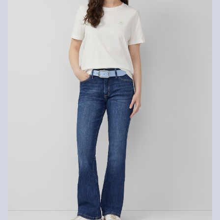
Keine chemische Reinigung möglich
Nicht bügeln
Rückgabe
Nicht waschen
Die Rückgabegebühr beträgt 2,99 € für Gast und Fashion Card
Kunden. Für VIP Kunden entfällt die Rückgabegebühr. Die
Versandkosten für die Rücklieferung werden vom
Rückerstattungsbetrag abgezogen.
Rückgabefrist
Gastkunden können ihre Artikel innerhalb von 14 Tagen nach
Erhalt der Ware an uns zurückschicken. Fashion Card und VIP
Kunden haben nach Erhalt der Ware 30 Tage Zeit, um ihre Artikel
an uns zurückzusenden.
Weitere Informationen sind unserer „
Hilfe & FAQ
“ Seite zu
entnehmen.
Deine Retoure kannst du
HIER
online anmelden.