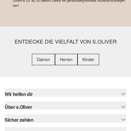
GmbH & Co. KG zu diesem Zweck ein geräteübergreifendes Nutzerprofil anlegen
darf.
ENTDECKE DIE VIELFALT VON S.OLIVER
Damen
Herren
Kinder
Wir helfen dir
Über s.Oliver
Hilfe & FAQ
Größenberatung
Sicher zahlen
s.Oliver Magazin
Rückgabe
Whatsapp