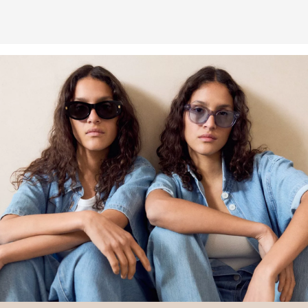
Weitere Informationen sind unserer „
Hilfe & FAQ
“ Seite zu
entnehmen.
Deine Retoure kannst du
HIER
online anmelden.