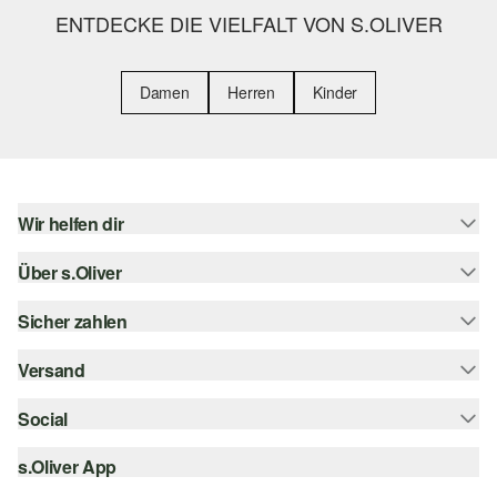
ENTDECKE DIE VIELFALT VON S.OLIVER
Damen
Herren
Kinder
Wir helfen dir
Über s.Oliver
Hilfe & FAQ
Größenberatung
Sicher zahlen
s.Oliver Magazin
Rückgabe
Whatsapp
Versand
Rechnung
Barrierefreiheitserklärung
s.Oliver Card
Kreditkarte
Social
Sendungsverfolgung
Top-Kategorien
Digitale Geschenkkarte
PayPal
DHL
s.Oliver App
Bestellung widerrufen
instagram
s.Oliver Group
Klarna
DHL Packstation