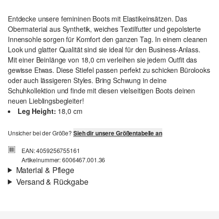
Entdecke unsere femininen Boots mit Elastikeinsätzen. Das
Obermaterial aus Synthetik, weiches Textilfutter und gepolsterte
Innensohle sorgen für Komfort den ganzen Tag. In einem cleanen
Look und glatter Qualität sind sie ideal für den Business-Anlass.
Mit einer Beinlänge von 18,0 cm verleihen sie jedem Outfit das
gewisse Etwas. Diese Stiefel passen perfekt zu schicken Bürolooks
oder auch lässigeren Styles. Bring Schwung in deine
Schuhkollektion und finde mit diesen vielseitigen Boots deinen
neuen Lieblingsbegleiter!
Leg Height:
18,0 cm
Unsicher bei der Größe?
Sieh dir unsere Größentabelle an
EAN: 4059256755161
Artikelnummer: 6006467.001.36
Material & Pflege
Versand & Rückgabe
Versand
Für Gast und Fashion Card Kunden fallen Versandkosten für eine
Standardlieferung einer Bestellung in Höhe von 3,95 € an. Fashion