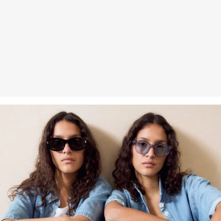
Gastkunden können ihre Artikel innerhalb von 14 Tagen nach
Erhalt der Ware an uns zurückschicken. Fashion Card und VIP
Kunden haben nach Erhalt der Ware 30 Tage Zeit, um ihre Artikel
an uns zurückzusenden.
Weitere Informationen sind unserer „
Hilfe & FAQ
“ Seite zu
entnehmen.
Deine Retoure kannst du
HIER
online anmelden.