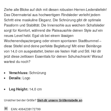
Ziehe alle Blicke auf dich mit diesen robusten Herren-Lederstiefeln!
Das Obermaterial aus hochwertigem Rindsleder verleiht jedem
Schritt eine maskuline Eleganz. Die Schnürung gibt dir optimale
Passform und Stabilität. Die Innensohle aus weichem Schafsleder
sorgt für Komfort, während die Plateausohle deinen Style auf ein
neues Level hebt. Egal ob bei einem lässigen
Wochenendspaziergang oder einem spontanen Stadtbummel –
diese Stiefel sind deine perfekte Begleitung! Mit einer Beinlänge
von 14,0 cm ausgestattet, bieten sie festen Halt und Stil. Hol dir
jetzt diese zeitlosen Essentials für deinen Schuhschrank! Worauf
wartest du noch?
Verschluss:
Schnürung
Details:
Logo
Leg Height:
14,0 cm
Unsicher bei der Größe?
Sieh dir unsere Größentabelle an
EAN: 4064238172799