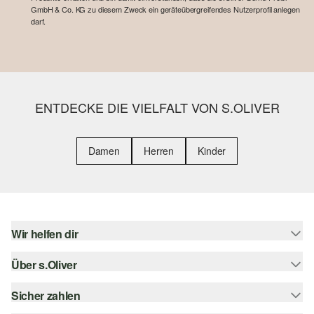
GmbH & Co. KG zu diesem Zweck ein geräteübergreifendes Nutzerprofil anlegen
darf.
ENTDECKE DIE VIELFALT VON S.OLIVER
Damen
Herren
Kinder
Wir helfen dir
Über s.Oliver
Hilfe & FAQ
Größenberatung
Sicher zahlen
s.Oliver Magazin
Rückgabe