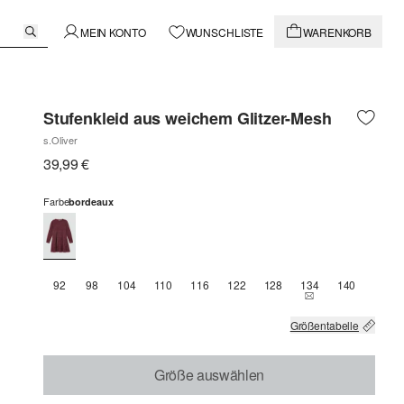
MEIN KONTO
WUNSCHLISTE
WARENKORB
Stufenkleid aus weichem Glitzer-Mesh
s.Oliver
39,99 €
Farbe
bordeaux
92
98
104
110
116
122
128
134
140
THIS SIZE IS CU
Größentabelle
Größe auswählen