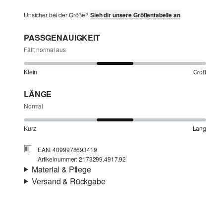
Unsicher bei der Größe?
Sieh dir unsere Größentabelle an
PASSGENAUIGKEIT
Fällt normal aus
Klein
Groß
LÄNGE
Normal
Kurz
Lang
EAN: 4099978693419
Artikelnummer: 2173299.4917.92
Material & Pflege
Versand & Rückgabe
Stoff:
Mesh
Versand
Futter:
Jerseyfutter, Viskosemix
Für Gast und Fashion Card Kunden fallen Versandkosten
Material:
Polyamid
für eine Standardlieferung einer Bestellung in Höhe von