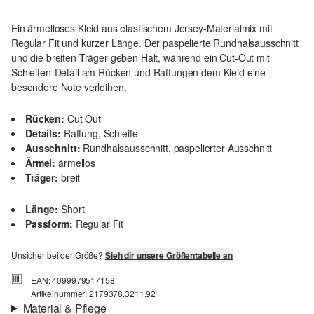
Ein ärmelloses Kleid aus elastischem Jersey-Materialmix mit
Regular Fit und kurzer Länge. Der paspelierte Rundhalsausschnitt
und die breiten Träger geben Halt, während ein Cut-Out mit
Schleifen-Detail am Rücken und Raffungen dem Kleid eine
besondere Note verleihen.
Rücken:
Cut Out
Details:
Raffung, Schleife
Ausschnitt:
Rundhalsausschnitt, paspelierter Ausschnitt
Ärmel:
ärmellos
Träger:
breit
Länge:
Short
Passform:
Regular Fit
Unsicher bei der Größe?
Sieh dir unsere Größentabelle an
EAN: 4099979517158
Artikelnummer: 2179378.3211.92
Material & Pflege