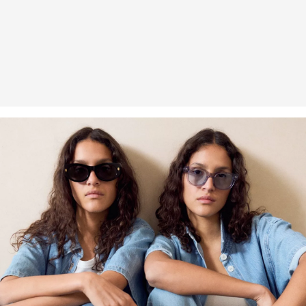
Erhalt der Ware an uns zurückschicken. Fashion Card und VIP
Kunden haben nach Erhalt der Ware 30 Tage Zeit, um ihre Artikel
an uns zurückzusenden.
Weitere Informationen sind unserer „
Hilfe & FAQ
“ Seite zu
entnehmen.
Deine Retoure kannst du
HIER
online anmelden.