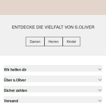
ENTDECKE DIE VIELFALT VON S.OLIVER
Damen
Herren
Kinder
Wir helfen dir
Über s.Oliver
Hilfe & FAQ
Größenberatung
Sicher zahlen
s.Oliver Magazin
Rückgabe
Whatsapp
Versand
Rechnung
Barrierefreiheitserklärung