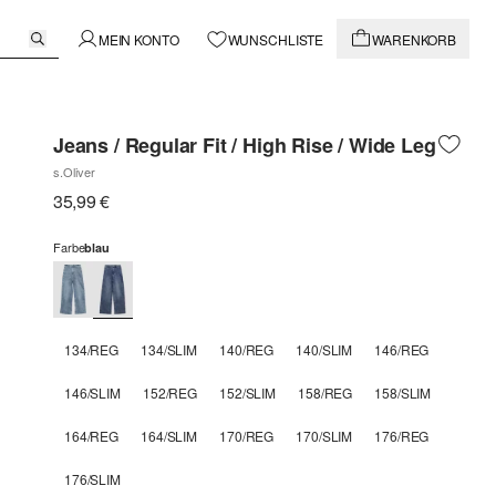
MEIN KONTO
WUNSCHLISTE
WARENKORB
Jeans / Regular Fit / High Rise / Wide Leg
s.Oliver
35,99 €
Farbe
blau
134/REG
134/SLIM
140/REG
140/SLIM
146/REG
146/SLIM
152/REG
152/SLIM
158/REG
158/SLIM
164/REG
164/SLIM
170/REG
170/SLIM
176/REG
176/SLIM