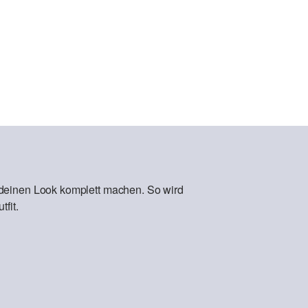
 deinen Look komplett machen. So wird
fit.