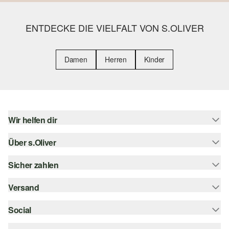
ENTDECKE DIE VIELFALT VON S.OLIVER
Damen
Herren
Kinder
Wir helfen dir
Über s.Oliver
Hilfe & FAQ
Größenberatung
Sicher zahlen
s.Oliver Magazin
Rückgabe
Whatsapp
Versand
Rechnung
Barrierefreiheitserklärung
s.Oliver Card
Kreditkarte
Social
Sendungsverfolgung
Top-Kategorien
Digitale Geschenkkarte
PayPal
DHL