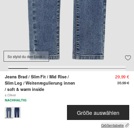
So stylst du den Look
Jeans Brad / Slim Fit / Mid Rise /
29,99 €
Slim Leg / Weitenregulierung innen
35,99 €
/ soft & warm inside
s.Oliver
NACHHALTIG
Größe auswählen
Größentabelle