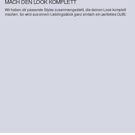
MACH DEN LOOK KOMPLETT
Wir haben dir passende Styles zusammengestellt, die deinen Look komplett
machen. So wird aus einem Lieblingsstück ganz einfach ein perfektes Outfit.
-43%
Collegejacke mit Taftfutter und Kontrastdetails
Longsleeve mit Logo-Print
33,99 €
59,99 €
9,99 €