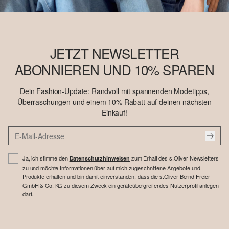
JETZT NEWSLETTER
ABONNIEREN UND 10% SPAREN
Dein Fashion-Update: Randvoll mit spannenden Modetipps,
Überraschungen und einem 10% Rabatt auf deinen nächsten
Einkauf!
Ja, ich stimme den
zum Erhalt des s.Oliver Newsletters
Datenschutzhinweisen
zu und möchte Informationen über auf mich zugeschnittene Angebote und
Produkte erhalten und bin damit einverstanden, dass die s.Oliver Bernd Freier
GmbH & Co. KG zu diesem Zweck ein geräteübergreifendes Nutzerprofil anlegen
darf.