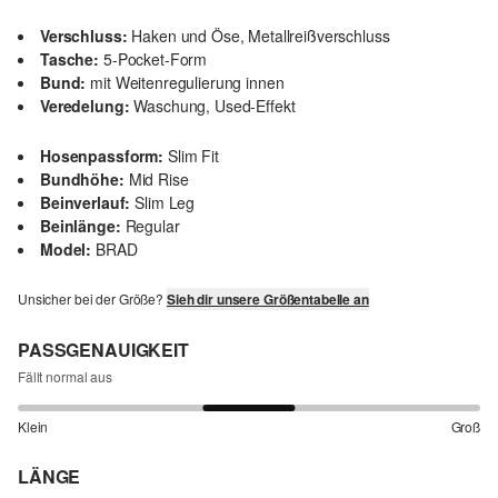
Verschluss:
Haken und Öse, Metallreißverschluss
Tasche:
5-Pocket-Form
Bund:
mit Weitenregulierung innen
Veredelung:
Waschung, Used-Effekt
Hosenpassform:
Slim Fit
Bundhöhe:
Mid Rise
Beinverlauf:
Slim Leg
Beinlänge:
Regular
Model:
BRAD
Unsicher bei der Größe?
Sieh dir unsere Größentabelle an
PASSGENAUIGKEIT
Fällt normal aus
Klein
Groß
LÄNGE