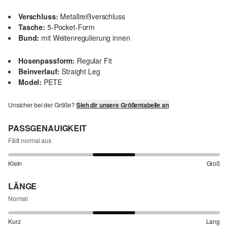
Verschluss:
Metallreißverschluss
Tasche:
5-Pocket-Form
Bund:
mit Weitenregulierung innen
Hosenpassform:
Regular Fit
Beinverlauf:
Straight Leg
Model:
PETE
Unsicher bei der Größe?
Sieh dir unsere Größentabelle an
PASSGENAUIGKEIT
Fällt normal aus
Klein
Groß
LÄNGE
Normal
Kurz
Lang