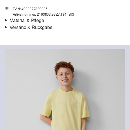
EAN: 4099977329005
Artikelnummer: 2163863.93Z7.134_BIG
Material & Pflege
Versand & Rückgabe
Stoff:
Denim, Baumwollstretch
Versand
Für Gast und Fashion Card Kunden fallen Versandkosten für eine
Standardlieferung einer Bestellung in Höhe von 3,95 € an. Fashion
Card Kunden profitieren von kostenfreier Standardlieferung ab
einem Mindestbestellwert in Höhe von 149,00 € (bei einem
geringeren Bestellwert betragen die Versandkosten für eine
Chlorbleiche nicht möglich
Standardlieferung ebenfalls 3,95 €). Für VIP Kunden entfallen die
Nicht für den Trockner geeignet
Versandkosten.
Nicht heiß bügeln
Keine chemische Reinigung möglich
Rückgabe
Normalwaschgang 40 °
Die Rückgabegebühr beträgt 2,99 € für Gast und Fashion Card
Kunden. Für VIP Kunden entfällt die Rückgabegebühr. Die
Versandkosten für die Rücklieferung werden vom
Rückerstattungsbetrag abgezogen.
Nachhaltig zertifizierte Faser