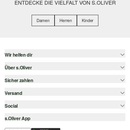
ENTDECKE DIE VIELFALT VON S.OLIVER
Damen
Herren
Kinder
Wir helfen dir
Über s.Oliver
Hilfe & FAQ
Größenberatung
Sicher zahlen
s.Oliver Magazin
Rückgabe
Whatsapp
Versand
Rechnung
Barrierefreiheitserklärung
s.Oliver Card
Kreditkarte
Social
Sendungsverfolgung
Top-Kategorien
Digitale Geschenkkarte
PayPal
DHL
s.Oliver App
Bestellung widerrufen
instagram
s.Oliver Group
Klarna
DHL Packstation
facebook