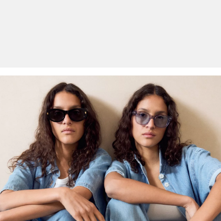
Kunden haben nach Erhalt der Ware 30 Tage Zeit, um ihre Artikel
an uns zurückzusenden.
Weitere Informationen sind unserer „
Hilfe & FAQ
“ Seite zu
entnehmen.
Deine Retoure kannst du
HIER
online anmelden.