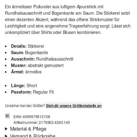
Ein ärmelloser Pullunder aus luftigem Ajourstrick mit
Rundhalsausschnitt und Bogenkante am Saum. Die Stickerei setzt
einen dezenten Akzent, während das offene Strickmuster für
Leichtigkeit und eine angenehme Trageerfahrung sorgt. Lässt sich
unkompliziert über Shirts oder Blusen kombinieren.
Details:
Stickerei
Saum:
Bogenkante
Ausschnitt:
Rundhalsausschnitt
Muster:
abstrakt gemustert
Ärmel:
ärmellos
Länge:
Short
Passform:
Regular Fit
Unsicher bei der Größe?
Sieh dir unsere Größentabelle an
EAN: 4099979512108
Artikelnummer: 2179363.4263.140
Material & Pflege
Versand & Rückgabe