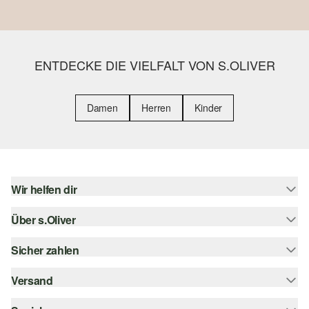
ENTDECKE DIE VIELFALT VON S.OLIVER
Damen
Herren
Kinder
Wir helfen dir
Über s.Oliver
Hilfe & FAQ
Größenberatung
Sicher zahlen
s.Oliver Magazin
Rückgabe
Whatsapp
Versand
Rechnung
Barrierefreiheitserklärung
s.Oliver Card
Kreditkarte