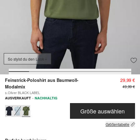
So stylst du den Look
Feinstrick-Poloshirt aus Baumwoll-
29,99 €
Modalmix
49,99 €
s.Oliver BLACK LABEL
·
AUSVERKAUFT
NACHHALTIG
Größe auswählen
Größentabelle