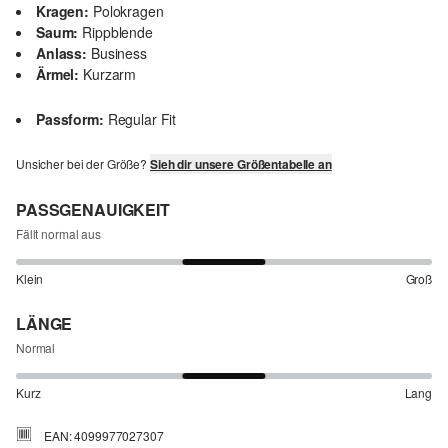
Kragen:
Polokragen
Saum:
Rippblende
Anlass:
Business
Ärmel:
Kurzarm
Passform:
Regular Fit
Unsicher bei der Größe?
Sieh dir unsere Größentabelle an
PASSGENAUIGKEIT
Fällt normal aus
Klein
Groß
LÄNGE
Normal
Kurz
Lang
EAN: 4099977027307