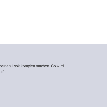
 deinen Look komplett machen. So wird
fit.