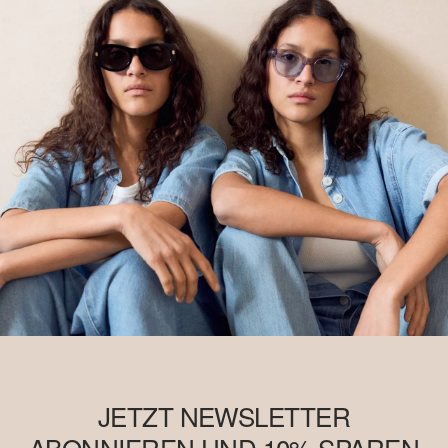
Anbaumethoden geschult werden. Dieses Produkt wird über ein
System der Massenbilanz erzeugt und enthält daher
möglicherweise kein Better Cotton. Mehr Informationen dazu
findest Du unter
soliver-group.com
JETZT NEWSLETTER
ABONNIEREN UND 10% SPAREN