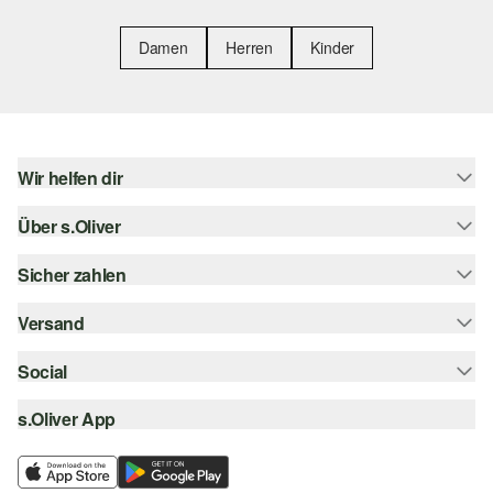
Damen
Herren
Kinder
Wir helfen dir
Über s.Oliver
Hilfe & FAQ
Größenberatung
Sicher zahlen
s.Oliver Magazin
Rückgabe
Whatsapp
Versand
Rechnung
Barrierefreiheitserklärung
s.Oliver Card
Kreditkarte
Social
Sendungsverfolgung
Top-Kategorien
Digitale Geschenkkarte
PayPal
DHL
s.Oliver App
Bestellung widerrufen
instagram
s.Oliver Group
Klarna
DHL Packstation
facebook
Career
SSL-Verschlüsselung
s.Oliver Filiale