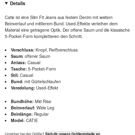
Details
Catie ist eine Slim Fit Jeans aus festem Denim mit weitem
Beinverlauf und mittlerem Bund. Used-Effekte verleihen dem
Material eine getragene Optik. Der offene Saum und die klassische
5-Pocket-Form komplettieren den Schnitt.
Verschluss:
Knopf, Reißverschluss
Saum:
offener Saum
Anlass:
Casual
Tasche:
5-Pocket-Form
Stil:
Casual
Bund:
mit Gürtelschlaufen
Veredelung:
Used-Effekt
Bundhöhe:
Mid Rise
Beinverlauf:
Wide Leg
Beinlänge:
Regular
Model:
CATIE
Unsicher bei der Größe?
Sieh dir unsere Größentabelle an