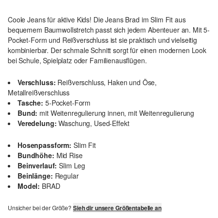
Coole Jeans für aktive Kids! Die Jeans Brad im Slim Fit aus
bequemem Baumwollstretch passt sich jedem Abenteuer an. Mit 5-
Pocket-Form und Reißverschluss ist sie praktisch und vielseitig
kombinierbar. Der schmale Schnitt sorgt für einen modernen Look
bei Schule, Spielplatz oder Familienausflügen.
Verschluss:
Reißverschluss, Haken und Öse,
Metallreißverschluss
Tasche:
5-Pocket-Form
Bund:
mit Weitenregulierung innen, mit Weitenregulierung
Veredelung:
Waschung, Used-Effekt
Hosenpassform:
Slim Fit
Bundhöhe:
Mid Rise
Beinverlauf:
Slim Leg
Beinlänge:
Regular
Model:
BRAD
Unsicher bei der Größe?
Sieh dir unsere Größentabelle an