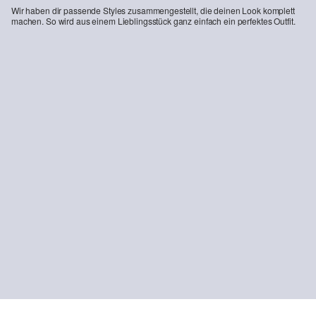
Wir haben dir passende Styles zusammengestellt, die deinen Look komplett
machen. So wird aus einem Lieblingsstück ganz einfach ein perfektes Outfit.
-13%
-35%
Fein gestreiftes Hemd aus Baumwollmix
Strukturiertes Oversize-T-Shirt mit Streifenmuster
25,99 €
29,99 €
12,99 €
19,99 €