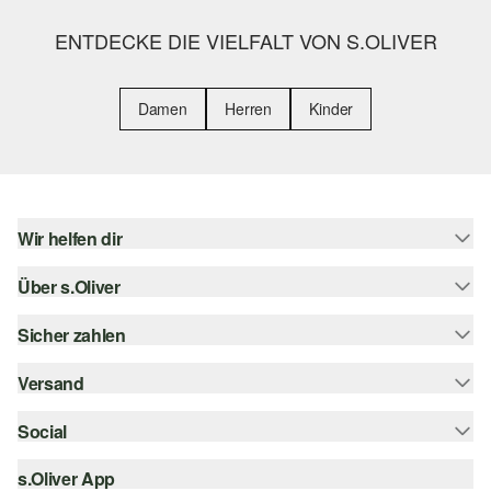
ENTDECKE DIE VIELFALT VON S.OLIVER
Damen
Herren
Kinder
Wir helfen dir
Über s.Oliver
Hilfe & FAQ
Größenberatung
Sicher zahlen
s.Oliver Magazin
Rückgabe
Whatsapp
Versand
Rechnung
Barrierefreiheitserklärung
s.Oliver Card
Kreditkarte
Social
Sendungsverfolgung
Top-Kategorien
Digitale Geschenkkarte
PayPal
DHL
s.Oliver App
Bestellung widerrufen
instagram
s.Oliver Group