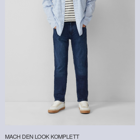
Versandkosten für die Rücklieferung werden vom
Normalwaschgang 40 °
Rückerstattungsbetrag abgezogen.
Rückgabefrist
Gastkunden können ihre Artikel innerhalb von 14 Tagen nach
Erhalt der Ware an uns zurückschicken. Fashion Card und VIP
Kunden haben nach Erhalt der Ware 30 Tage Zeit, um ihre Artikel
an uns zurückzusenden.
Weitere Informationen sind unserer „
Hilfe & FAQ
“ Seite zu
entnehmen.
Deine Retoure kannst du
HIER
online anmelden.
MACH DEN LOOK KOMPLETT