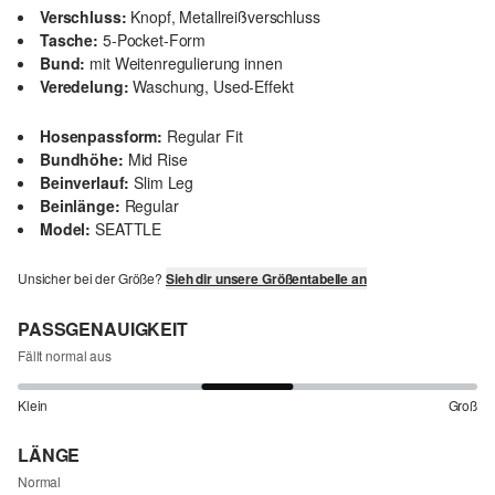
Verschluss:
Knopf, Metallreißverschluss
Tasche:
5-Pocket-Form
Bund:
mit Weitenregulierung innen
Veredelung:
Waschung, Used-Effekt
Hosenpassform:
Regular Fit
Bundhöhe:
Mid Rise
Beinverlauf:
Slim Leg
Beinlänge:
Regular
Model:
SEATTLE
Unsicher bei der Größe?
Sieh dir unsere Größentabelle an
PASSGENAUIGKEIT
Fällt normal aus
Klein
Groß
LÄNGE
Normal