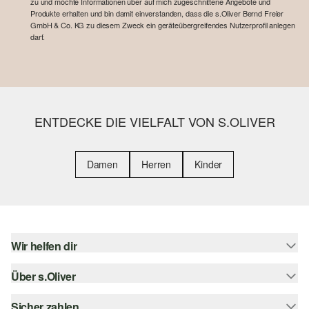
zu und möchte Informationen über auf mich zugeschnittene Angebote und
Produkte erhalten und bin damit einverstanden, dass die s.Oliver Bernd Freier
GmbH & Co. KG zu diesem Zweck ein geräteübergreifendes Nutzerprofil anlegen
darf.
ENTDECKE DIE VIELFALT VON S.OLIVER
Damen
Herren
Kinder
Wir helfen dir
Über s.Oliver
Hilfe & FAQ
Größenberatung
Sicher zahlen
s.Oliver Magazin