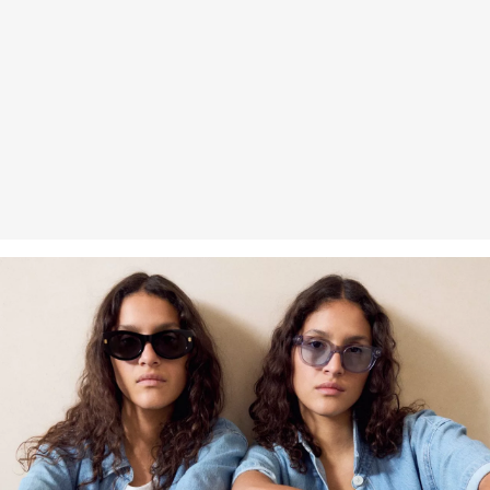
Rückgabefrist
Gastkunden können ihre Artikel innerhalb von 14 Tagen nach
Erhalt der Ware an uns zurückschicken. Fashion Card und VIP
Kunden haben nach Erhalt der Ware 30 Tage Zeit, um ihre Artikel
an uns zurückzusenden.
Weitere Informationen sind unserer „
Hilfe & FAQ
“ Seite zu
entnehmen.
Deine Retoure kannst du
HIER
online anmelden.