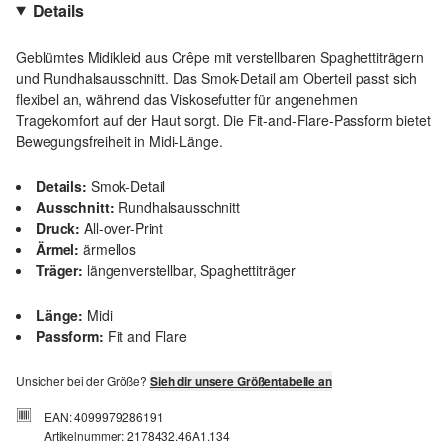
Details
Geblümtes Midikleid aus Crêpe mit verstellbaren Spaghettiträgern
und Rundhalsausschnitt. Das Smok-Detail am Oberteil passt sich
flexibel an, während das Viskosefutter für angenehmen
Tragekomfort auf der Haut sorgt. Die Fit-and-Flare-Passform bietet
Bewegungsfreiheit in Midi-Länge.
Details:
Smok-Detail
Ausschnitt:
Rundhalsausschnitt
Druck:
All-over-Print
Ärmel:
ärmellos
Träger:
längenverstellbar, Spaghettiträger
Länge:
Midi
Passform:
Fit and Flare
Unsicher bei der Größe?
Sieh dir unsere Größentabelle an
EAN: 4099979286191
Artikelnummer: 2178432.46A1.134