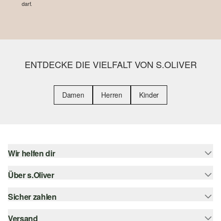
darf.
ENTDECKE DIE VIELFALT VON S.OLIVER
Damen
Herren
Kinder
Wir helfen dir
Über s.Oliver
Hilfe & FAQ
Größenberatung
Sicher zahlen
s.Oliver Magazin
Rückgabe
Whatsapp
Versand
Rechnung