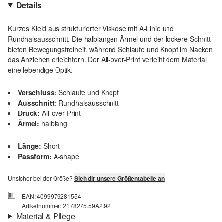
Details
Kurzes Kleid aus strukturierter Viskose mit A-Linie und
Rundhalsausschnitt. Die halblangen Ärmel und der lockere Schnitt
bieten Bewegungsfreiheit, während Schlaufe und Knopf im Nacken
das Anziehen erleichtern. Der All-over-Print verleiht dem Material
eine lebendige Optik.
Verschluss:
Schlaufe und Knopf
Ausschnitt:
Rundhalsausschnitt
Druck:
All-over-Print
Ärmel:
halblang
Länge:
Short
Passform:
A-shape
Unsicher bei der Größe?
Sieh dir unsere Größentabelle an
EAN: 4099979281554
Artikelnummer: 2178275.59A2.92
Material & Pflege