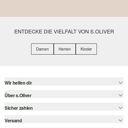
ENTDECKE DIE VIELFALT VON S.OLIVER
Damen
Herren
Kinder
Wir helfen dir
Über s.Oliver
Hilfe & FAQ
Größenberatung
Sicher zahlen
s.Oliver Magazin
Rückgabe
Whatsapp
Versand
Rechnung
Barrierefreiheitserklärung
s.Oliver Card