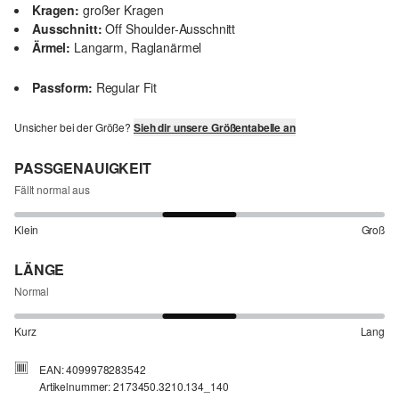
Kragen:
großer Kragen
Ausschnitt:
Off Shoulder-Ausschnitt
Ärmel:
Langarm, Raglanärmel
Passform:
Regular Fit
Unsicher bei der Größe?
Sieh dir unsere Größentabelle an
PASSGENAUIGKEIT
Fällt normal aus
Klein
Groß
LÄNGE
Normal
Kurz
Lang
EAN: 4099978283542
Artikelnummer: 2173450.3210.134_140