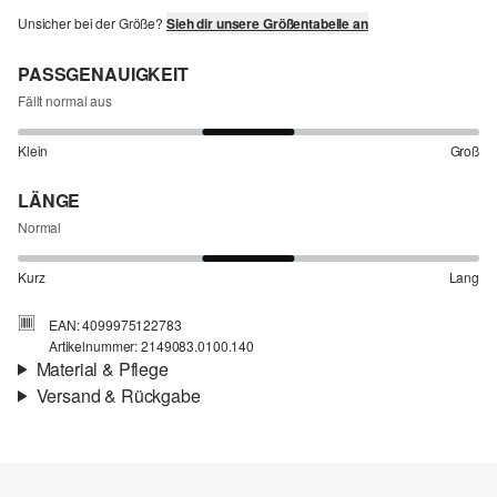
Unsicher bei der Größe?
Sieh dir unsere Größentabelle an
PASSGENAUIGKEIT
Fällt normal aus
Klein
Groß
LÄNGE
Normal
Kurz
Lang
EAN: 4099975122783
Artikelnummer: 2149083.0100.140
Material & Pflege
Versand & Rückgabe
Stoff:
Baumwollstretch, Popeline
Versand
Eigenschaft:
weich, elastisch, glatt
Für Gast und Fashion Card Kunden fallen Versandkosten für eine
Standardlieferung einer Bestellung in Höhe von 3,95 € an. Fashion