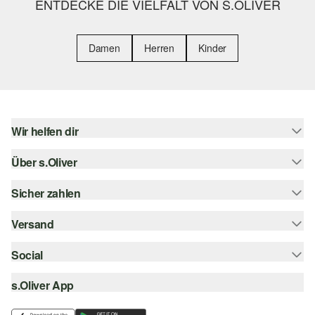
ENTDECKE DIE VIELFALT VON S.OLIVER
Damen
Herren
Kinder
Wir helfen dir
Über s.Oliver
Hilfe & FAQ
Größenberatung
Sicher zahlen
s.Oliver Magazin
Rückgabe
Whatsapp
Versand
Rechnung
Barrierefreiheitserklärung
s.Oliver Card
Kreditkarte
Social
Sendungsverfolgung
Top-Kategorien
Digitale Geschenkkarte
PayPal
DHL
s.Oliver App
Bestellung widerrufen
instagram
s.Oliver Group
Klarna
DHL Packstation
facebook