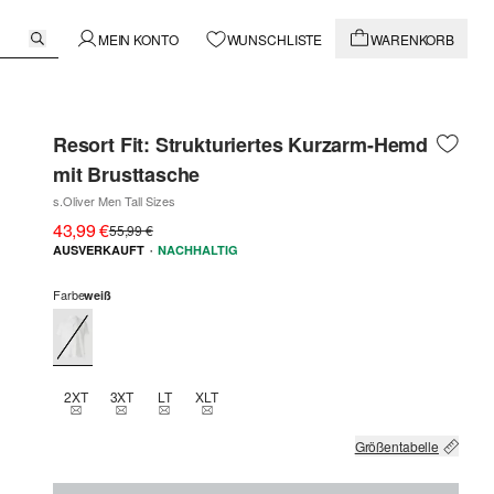
MEIN KONTO
WUNSCHLISTE
WARENKORB
Resort Fit: Strukturiertes Kurzarm-Hemd
mit Brusttasche
s.Oliver Men Tall Sizes
43,99 €
55,99 €
·
AUSVERKAUFT
NACHHALTIG
Farbe
weiß
2XT
3XT
LT
XLT
THIS SIZE IS CURRENTLY OUT OF STOCK
THIS SIZE IS CURRENTLY OUT OF STOCK
THIS SIZE IS CURRENTLY OUT OF STOCK
THIS SIZE IS CURRENTLY OUT OF STOCK
Größentabelle