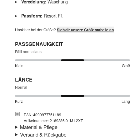
Veredelung:
Waschung
Passform:
Resort Fit
Unsicher bei der Größe?
Sieh dir unsere Größentabelle an
PASSGENAUIGKEIT
Fällt normal aus
Klein
Groß
LÄNGE
Normal
Kurz
Lang
EAN: 4099977751189
Artikelnummer: 2169886.01M1.2XT
Material & Pflege
Versand & Rückgabe