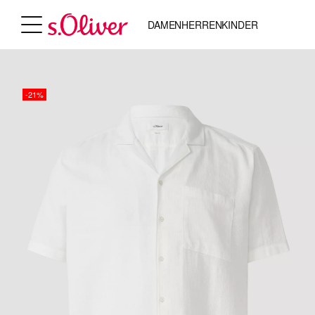
DAMEN
HERREN
KINDER
-21%