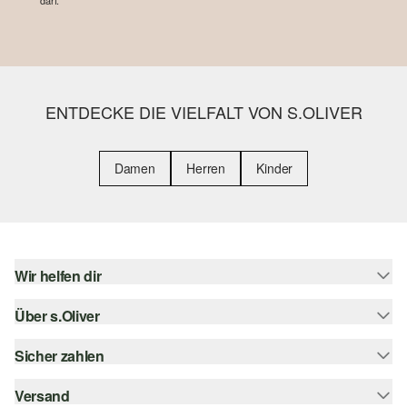
darf.
ENTDECKE DIE VIELFALT VON S.OLIVER
Damen
Herren
Kinder
Wir helfen dir
Über s.Oliver
Hilfe & FAQ
Größenberatung
Sicher zahlen
s.Oliver Magazin
Rückgabe
Whatsapp
Versand
Rechnung