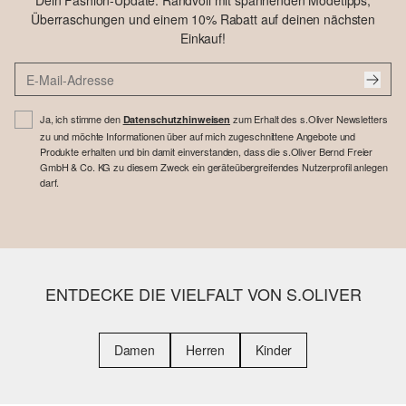
Dein Fashion-Update: Randvoll mit spannenden Modetipps,
Überraschungen und einem 10% Rabatt auf deinen nächsten
Einkauf!
Ja, ich stimme den
zum Erhalt des s.Oliver Newsletters
Datenschutzhinweisen
zu und möchte Informationen über auf mich zugeschnittene Angebote und
Produkte erhalten und bin damit einverstanden, dass die s.Oliver Bernd Freier
GmbH & Co. KG zu diesem Zweck ein geräteübergreifendes Nutzerprofil anlegen
darf.
ENTDECKE DIE VIELFALT VON S.OLIVER
Damen
Herren
Kinder