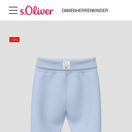
DAMEN
HERREN
KINDER
-12%