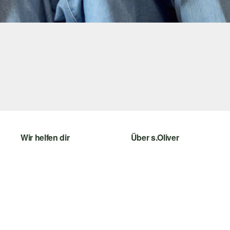
Wir helfen dir
Über s.Oliver
Hilfe & FAQ
s.Oliver Magazin
Größenberatung
Whatsapp
Rückgabe
s.Oliver Card
Barrierefreiheitserklärung
Digitale Geschenkkarte