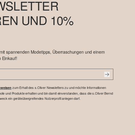
WSLETTER
EN UND 10%
 mit spannenden Modetipps, Überraschungen und einem
 Einkauf!
zum Erhalt des s.Oliver Newsletters zu und möchte Informationen
nweisen
te und Produkte erhalten und bin damit einverstanden, dass die s.Oliver Bernd
ck ein geräteübergreifendes Nutzerprofil anlegen darf.