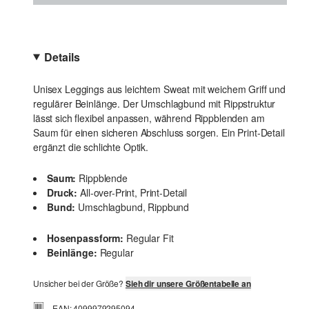
Details
Unisex Leggings aus leichtem Sweat mit weichem Griff und
regulärer Beinlänge. Der Umschlagbund mit Rippstruktur
lässt sich flexibel anpassen, während Rippblenden am
Saum für einen sicheren Abschluss sorgen. Ein Print-Detail
ergänzt die schlichte Optik.
Saum:
Rippblende
Druck:
All-over-Print, Print-Detail
Bund:
Umschlagbund, Rippbund
Hosenpassform:
Regular Fit
Beinlänge:
Regular
Unsicher bei der Größe?
Sieh dir unsere Größentabelle an
EAN: 4099979295094