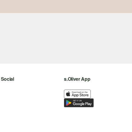
Social
s.Oliver App
instagram
facebook
pinterest
youtube