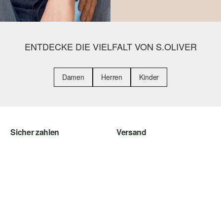
ENTDECKE DIE VIELFALT VON S.OLIVER
Damen
Herren
Kinder
Sicher zahlen
Versand
Rechnung
Sendungsverfolgung
Kreditkarte
DHL
PayPal
DHL Packstation
Klarna
s.Oliver Filiale