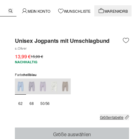
MEIN KONTO
WUNSCHLISTE
WARENKORB
Unisex Jogpants mit Umschlagbund
s.Oliver
13,99 €
15,99 €
NACHHALTIG
Farbe
hellblau
62
68
50/56
Größentabelle
Größe auswählen