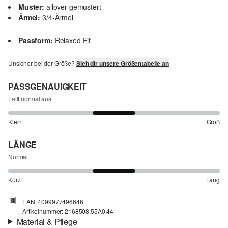
Muster:
allover gemustert
Ärmel:
3/4-Ärmel
Passform:
Relaxed Fit
Unsicher bei der Größe?
Sieh dir unsere Größentabelle an
PASSGENAUIGKEIT
Fällt normal aus
Klein
Groß
LÄNGE
Normal
Kurz
Lang
EAN: 4099977496646
Artikelnummer: 2168508.55A0.44
Material & Pflege