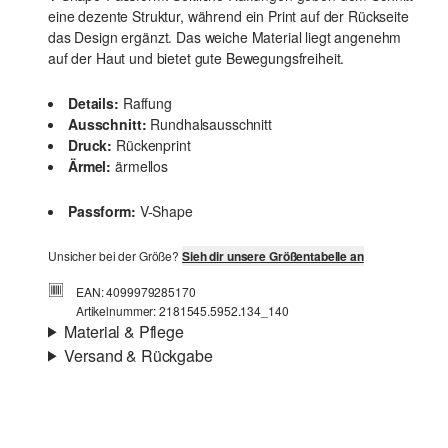
eine dezente Struktur, während ein Print auf der Rückseite
das Design ergänzt. Das weiche Material liegt angenehm
auf der Haut und bietet gute Bewegungsfreiheit.
Details:
Raffung
Ausschnitt:
Rundhalsausschnitt
Druck:
Rückenprint
Ärmel:
ärmellos
Passform:
V-Shape
Unsicher bei der Größe?
Sieh dir unsere Größentabelle an
EAN: 4099979285170
Artikelnummer: 2181545.5952.134_140
Material & Pflege
Versand & Rückgabe
Stoff:
Jersey
Versand
Material:
Baumwolle
Für Gast und Fashion Card Kunden fallen Versandkosten
für eine Standardlieferung einer Bestellung in Höhe von