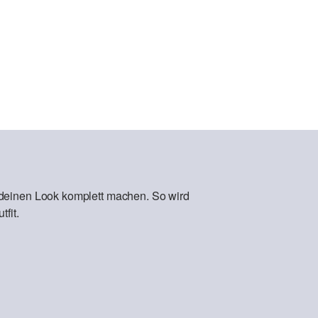
 deinen Look komplett machen. So wird
fit.