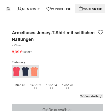
MEIN KONTO
WUNSCHLISTE
WARENKORB
Ärmelloses Jersey-T-Shirt mit seitlichen
Raffungen
s.Oliver
8,99 €
13,99 €
Farbe
navy
134/140
146/152
158/164
170/176
THIS SIZE IS CURRENTLY OUT OF STOCK
THIS SIZE IS CURRENTLY OUT OF STOCK
THIS SIZE IS CURRENTLY OUT
Größentabelle
Größe auswählen