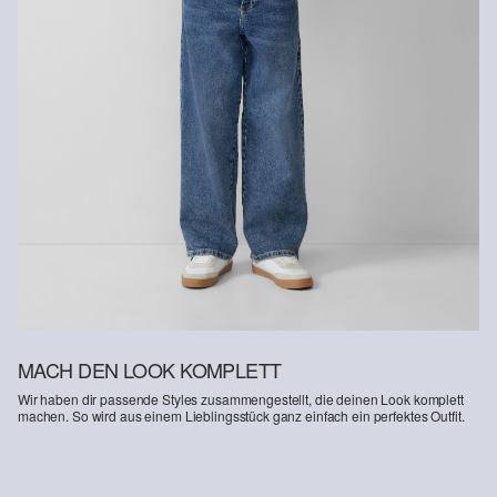
Erhalt der Ware an uns zurückschicken. Fashion Card und VIP
Kunden haben nach Erhalt der Ware 30 Tage Zeit, um ihre Artikel
an uns zurückzusenden.
Weitere Informationen sind unserer „
Hilfe & FAQ
“ Seite zu
entnehmen.
Deine Retoure kannst du
HIER
online anmelden.
MACH DEN LOOK KOMPLETT
Wir haben dir passende Styles zusammengestellt, die deinen Look komplett
machen. So wird aus einem Lieblingsstück ganz einfach ein perfektes Outfit.