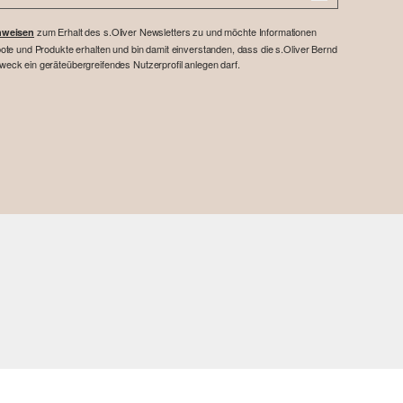
zum Erhalt des s.Oliver Newsletters zu und möchte Informationen
nweisen
te und Produkte erhalten und bin damit einverstanden, dass die s.Oliver Bernd
ck ein geräteübergreifendes Nutzerprofil anlegen darf.