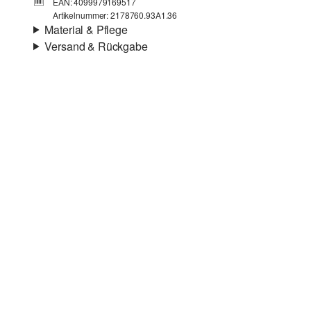
EAN: 4099979169517
Artikelnummer: 2178760.93A1.36
Material & Pflege
Versand & Rückgabe
Material:
Synthetik
Versand
Für Gast und Fashion Card Kunden fallen Versandkosten
für eine Standardlieferung einer Bestellung in Höhe von
3,95 € an. Fashion Card Kunden profitieren von
kostenfreier Standardlieferung ab einem
Mindestbestellwert in Höhe von 149,00 € (bei einem
geringeren Bestellwert betragen die Versandkosten für eine
Standardlieferung ebenfalls 3,95 €). Für VIP Kunden
entfallen die Versandkosten.
Rückgabe
Die Rückgabegebühr beträgt 2,99 € für Gast und Fashion
Card Kunden. Für VIP Kunden entfällt die
Rückgabegebühr. Die Versandkosten für die Rücklieferung
werden vom Rückerstattungsbetrag abgezogen.