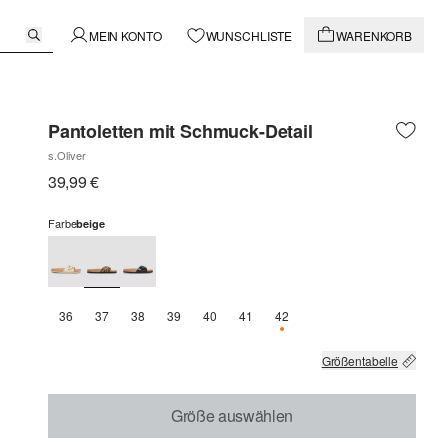
MEIN KONTO
WUNSCHLISTE
WARENKORB
Pantoletten mit Schmuck-Detail
s.Oliver
39,99 €
Farbe
beige
36
37
38
39
40
41
42
NUR 1 VERFÜGBAR
Größentabelle
Größe auswählen