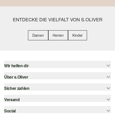
ENTDECKE DIE VIELFALT VON S.OLIVER
Damen
Herren
Kinder
Wir helfen dir
Über s.Oliver
Hilfe & FAQ
Größenberatung
Sicher zahlen
s.Oliver Magazin
Rückgabe
Whatsapp
Versand
Rechnung
Barrierefreiheitserklärung
s.Oliver Card
Kreditkarte
Social
Sendungsverfolgung
Top-Kategorien
Digitale Geschenkkarte