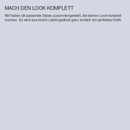
MACH DEN LOOK KOMPLETT
Wir haben dir passende Styles zusammengestellt, die deinen Look komplett
machen. So wird aus einem Lieblingsstück ganz einfach ein perfektes Outfit.
Baumwoll-T-Shirt mit Logo-Print
15,99 €