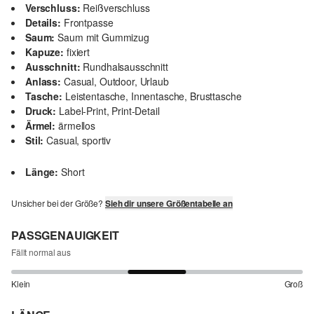
Verschluss:
Reißverschluss
Details:
Frontpasse
Saum:
Saum mit Gummizug
Kapuze:
fixiert
Ausschnitt:
Rundhalsausschnitt
Anlass:
Casual, Outdoor, Urlaub
Tasche:
Leistentasche, Innentasche, Brusttasche
Druck:
Label-Print, Print-Detail
Ärmel:
ärmellos
Stil:
Casual, sportiv
Länge:
Short
Unsicher bei der Größe?
Sieh dir unsere Größentabelle an
PASSGENAUIGKEIT
Fällt normal aus
Klein
Groß