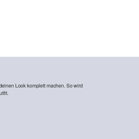
 deinen Look komplett machen. So wird
fit.