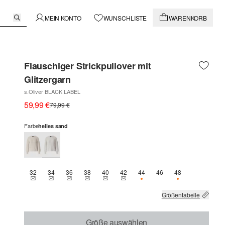
MEIN KONTO
WUNSCHLISTE
WARENKORB
Flauschiger Strickpullover mit
Glitzergarn
s.Oliver BLACK LABEL
59,99 €
79,99 €
Farbe
helles sand
32
34
36
38
40
42
44
46
48
THIS SIZE IS CURRENTLY OUT OF STOCK
THIS SIZE IS CURRENTLY OUT OF STOCK
THIS SIZE IS CURRENTLY OUT OF STOCK
THIS SIZE IS CURRENTLY OUT OF STOCK
THIS SIZE IS CURRENTLY OUT OF STOCK
THIS SIZE IS CURRENTLY OUT OF 
NUR 1 VERFÜGBAR
NUR 1 VERFÜG
Größentabelle
Größe auswählen