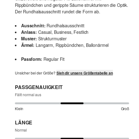
Rippbündchen und gerippte Säume strukturieren die Optik.
Der Rundhalsausschnitt rundet die Form ab.
Ausschnitt:
Rundhalsausschnitt
Anlass:
Casual, Business, Festlich
Muster:
Strukturmuster
Ärmel:
Langarm, Rippbündchen, Ballonärmel
Passform:
Regular Fit
Unsicher bei der Größe?
Sieh dir unsere Größentabelle an
PASSGENAUIGKEIT
Fällt normal aus
Klein
Groß
LÄNGE
Normal