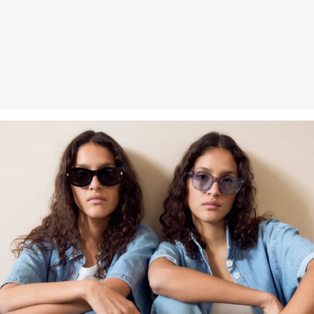
Erhalt der Ware an uns zurückschicken. Fashion Card und VIP
Kunden haben nach Erhalt der Ware 30 Tage Zeit, um ihre Artikel
an uns zurückzusenden.
Weitere Informationen sind unserer „
Hilfe & FAQ
“ Seite zu
entnehmen.
Deine Retoure kannst du
HIER
online anmelden.