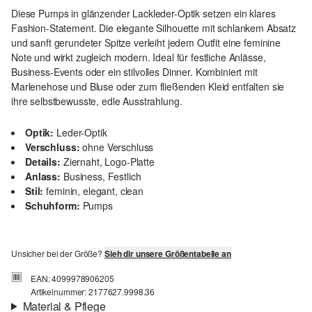
Diese Pumps in glänzender Lackleder-Optik setzen ein klares
Fashion-Statement. Die elegante Silhouette mit schlankem Absatz
und sanft gerundeter Spitze verleiht jedem Outfit eine feminine
Note und wirkt zugleich modern. Ideal für festliche Anlässe,
Business-Events oder ein stilvolles Dinner. Kombiniert mit
Marlenehose und Bluse oder zum fließenden Kleid entfalten sie
ihre selbstbewusste, edle Ausstrahlung.
Optik:
Leder-Optik
Verschluss:
ohne Verschluss
Details:
Ziernaht, Logo-Platte
Anlass:
Business, Festlich
Stil:
feminin, elegant, clean
Schuhform:
Pumps
Unsicher bei der Größe?
Sieh dir unsere Größentabelle an
EAN: 4099978906205
Artikelnummer: 2177627.9998.36
Material & Pflege