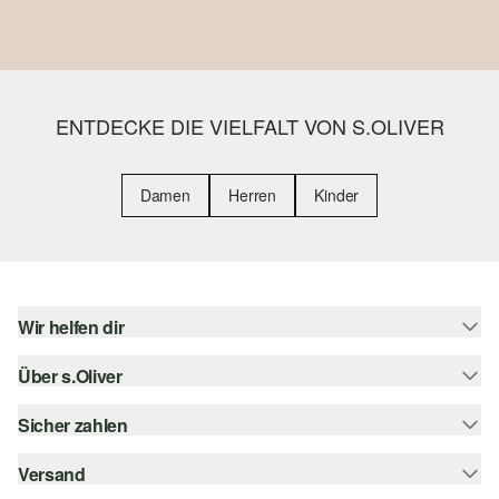
ENTDECKE DIE VIELFALT VON S.OLIVER
Damen
Herren
Kinder
Wir helfen dir
Über s.Oliver
Hilfe & FAQ
Größenberatung
Sicher zahlen
s.Oliver Magazin
Rückgabe
Whatsapp
Versand
Rechnung
Barrierefreiheitserklärung