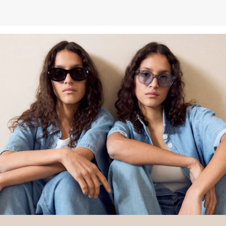
entnehmen.
Deine Retoure kannst du
HIER
online anmelden.