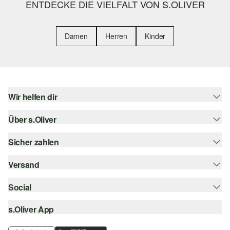
ENTDECKE DIE VIELFALT VON S.OLIVER
Damen
Herren
Kinder
Wir helfen dir
Über s.Oliver
Hilfe & FAQ
Größenberatung
Sicher zahlen
s.Oliver Magazin
Rückgabe
Whatsapp
Versand
Rechnung
Barrierefreiheitserklärung
s.Oliver Card
Kreditkarte
Social
Sendungsverfolgung
Top-Kategorien
Digitale Geschenkkarte
PayPal
DHL
s.Oliver App
Bestellung widerrufen
instagram
s.Oliver Group
Klarna
DHL Packstation
facebook