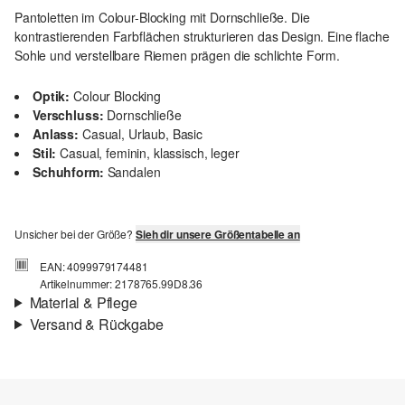
Pantoletten im Colour-Blocking mit Dornschließe. Die
kontrastierenden Farbflächen strukturieren das Design. Eine flache
Sohle und verstellbare Riemen prägen die schlichte Form.
Optik:
Colour Blocking
Verschluss:
Dornschließe
Anlass:
Casual, Urlaub, Basic
Stil:
Casual, feminin, klassisch, leger
Schuhform:
Sandalen
Unsicher bei der Größe?
Sieh dir unsere Größentabelle an
EAN: 4099979174481
Artikelnummer: 2178765.99D8.36
Material & Pflege
Versand & Rückgabe
Material:
Synthetik
Versand
Für Gast und Fashion Card Kunden fallen Versandkosten für eine
Standardlieferung einer Bestellung in Höhe von 3,95 € an. Fashion