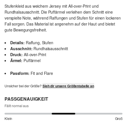
Stufenkleid aus weichem Jersey mit All-over-Print und
Rundhalsausschnitt. Die Puffärmel verleihen dem Schnitt eine
verspielte Note, während Raffungen und Stufen für einen lockeren
Fall sorgen. Das Material ist angenehm auf der Haut und bietet
gute Bewegungsfreiheit.
Details:
Raffung, Stufen
Ausschnitt:
Rundhalsausschnitt
Druck:
All-over-Print
Ärmel:
Puffärmel
Passform:
Fit and Flare
Unsicher bei der Größe?
Sieh dir unsere Größentabelle an
PASSGENAUIGKEIT
Fällt normal aus
Klein
Groß