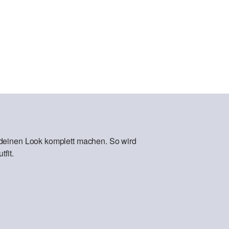
 deinen Look komplett machen. So wird
fit.