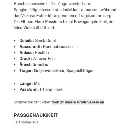
Rundhalsausschnitt. Die längenverstellbaren
Spaghettiträger lassen sich individuell anpassen, während
das Viskose-Futter für angenehmen Tragekomfort sorgt.
Die Fit-and-Flare-Passform bietet Bewegungsfreiheit, der
feine Webstoff fällt leicht.
Details:
Smok-Detail
Ausschnitt:
Rundhalsausschnitt
Anlass:
Festlich
Druck:
All-over-Print
Ärmel:
ärmellos
Träger:
längenverstellbar, Spaghettiträger
Länge:
Midi
Passform:
Fit and Flare
Unsicher bei der Größe?
Sieh dir unsere Größentabelle an
PASSGENAUIGKEIT
Fällt normal aus