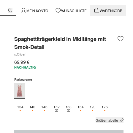
MEIN KONTO
WUNSCHLISTE
WARENKORB
Spaghettiträgerkleid in Midilänge mit
Smok-Detail
s.Oliver
69,99 €
NACHHALTIG
Farbe
creme
134
140
146
152
158
164
170
176
NUR 1 VERFÜGBAR
NUR 1 VERFÜGBAR
NUR 1 VERFÜGBAR
THIS SIZE IS CURRENTLY OUT OF STOCK
THIS SIZE IS CURRENTLY OUT OF ST
NUR 1 VERFÜGBAR
NUR 1 VERFÜGBAR
NUR 1 VERFÜG
Größentabelle