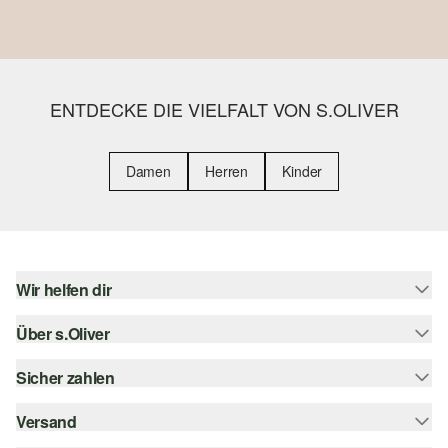
ENTDECKE DIE VIELFALT VON S.OLIVER
Damen
Herren
Kinder
Wir helfen dir
Über s.Oliver
Hilfe & FAQ
Größenberatung
Sicher zahlen
s.Oliver Magazin
Rückgabe
Whatsapp
Versand
Rechnung
Barrierefreiheitserklärung
s.Oliver Card