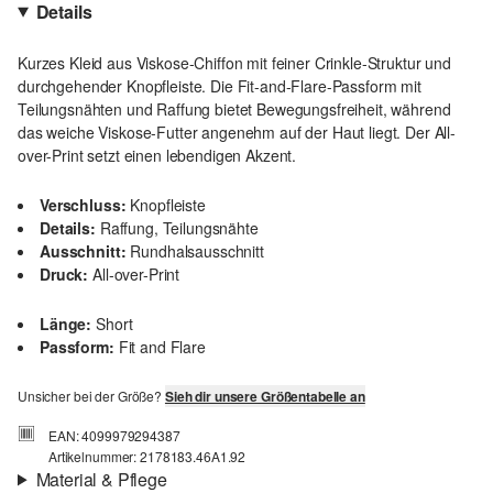
Details
Kurzes Kleid aus Viskose-Chiffon mit feiner Crinkle-Struktur und
durchgehender Knopfleiste. Die Fit-and-Flare-Passform mit
Teilungsnähten und Raffung bietet Bewegungsfreiheit, während
das weiche Viskose-Futter angenehm auf der Haut liegt. Der All-
over-Print setzt einen lebendigen Akzent.
Verschluss:
Knopfleiste
Details:
Raffung, Teilungsnähte
Ausschnitt:
Rundhalsausschnitt
Druck:
All-over-Print
Länge:
Short
Passform:
Fit and Flare
Unsicher bei der Größe?
Sieh dir unsere Größentabelle an
EAN: 4099979294387
Artikelnummer: 2178183.46A1.92
Material & Pflege